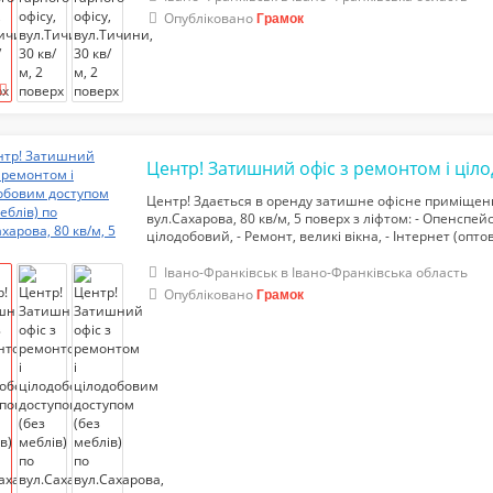
Опубліковано
Грамок
Центр! Здається в оренду затишне офісне приміщенн
вул.Сахарова, 80 кв/м, 5 поверх з ліфтом: - Опенспейс
цілодобовий, - Ремонт, великі вікна, - Інтернет (оптов
к/п. тел.068-234-46-56
Івано-Франківськ в Івано-Франківська область
Опубліковано
Грамок