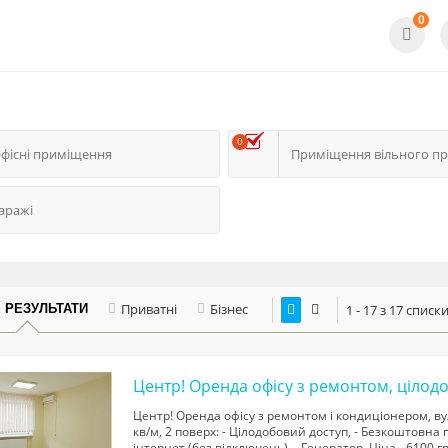
0
0
фісні приміщення
аражі
Приватні
Бізнес
І РЕЗУЛЬТАТИ
1 - 17 з 17 списк
Центр! Оренда офісу з ремонтом і кондиціонером, ву
кв/м, 2 поверх: - Цілодобовий доступ, - Безкоштовна
інтернет (без відключень), - Генератор. Ціна - 6100 гр