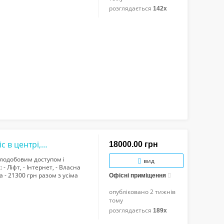
розглядається
142x
Ціна вказана разом з компослугами! Офіс в центрі, 39 кв/м з кондиціонером і ціло...
18000.00 грн
цілодобовим доступом і
вид
 - Ліфт, - Інтернет, - Власна
а - 21300 грн разом з усіма
Офісні приміщення
опубліковано
2 тижнів
тому
розглядається
189x