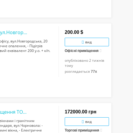
Перша здача презентабельного офісу, вул.Новгородська, 20 кв/м, 2 поверх
200.00 $
ісу, вул.Новгородська, 20
вид
ичне опалення, - Підігрів
вий еквівалент 200 у.о. + к/п.
Офісні приміщення
опубліковано
2 тижнів
тому
розглядається
77x
Самий центр! Ефектне панорамне приміщення ТОП-класу на початку вул.Чорновола під...
172000.00 грн
ікнами і гранітним
вид
ендаря, вул.Чорновола: -
амні вікна, - Електричне
Торгові приміщення