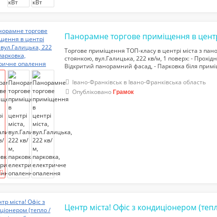
Торгове приміщення ТОП-класу в центрі міста з пан
стоянкою, вул.Галицька, 222 кв/м, 1 поверх: - Прохідн
Відкритий панорамний фасад, - Парковка біля примі
електрики 15 кВт, - Індивідуальне електричне опаленн
13300...
Івано-Франківськ в Івано-Франківська область
Опубліковано
Грамок