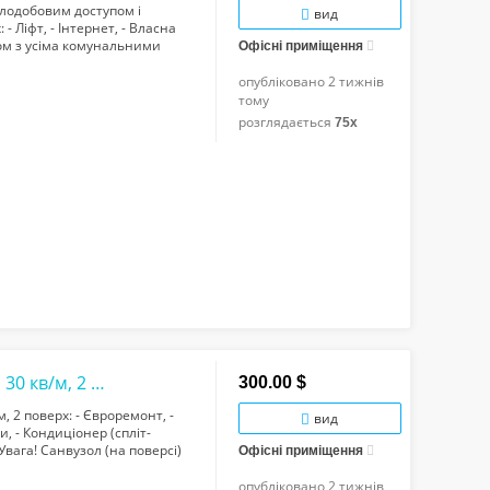
цілодобовим доступом і
вид
 - Ліфт, - Інтернет, - Власна
азом з усіма комунальними
Офісні приміщення
опубліковано
2 тижнів
тому
розглядається
75x
Перша здача гарного офісу, вул.Тичини, 30 кв/м, 2 поверх
300.00 $
, 2 поверх: - Євроремонт, -
вид
и, - Кондиціонер (спліт-
 Увага! Санвузол (на поверсі)
Офісні приміщення
опубліковано
2 тижнів