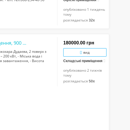
Офісні приміщення
опубліковано
1 тиждень
тому
розглядається
32x
Оренда виробничо-складського приміщення, 900 кв/м, вул.Дудаєва, потужність елект...
180000.00 грн
жохара Дудаєва, 2 поверх з
вид
 200 кВт, - Міська вода і
для завантаження, - Висота
Складські приміщення
вий доступ. Цін...
опубліковано
2 тижнів
тому
розглядається
50x