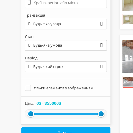
Транзакція
Будь-яка угода
Стан
Будь-яка умова
Період
Будь-який строк
тільки елементи з зображенням
Ціна:
0$
-
355000$