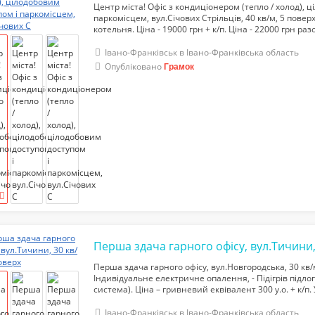
Центр міста! Офіс з кондиціонером (тепло / холод), 
паркомісцем, вул.Січових Стрільців, 40 кв/м, 5 поверх:
котельня. Ціна - 19000 грн + к/п. Ціна - 22000 грн р
послугами. тел.068-234-46-56
Івано-Франківськ в Івано-Франківська область
Опубліковано
Грамок
Перша здача гарного офісу, вул.Новгородська, 30 кв/м
Індивідуальне електричне опалення, - Підігрів підлог
система). Ціна – гривневий еквівалент 300 у.о. + к/п.
- платний! тел.068-234-46-56
Івано-Франківськ в Івано-Франківська область