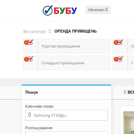
Ukrainian
Всі категорії
ОРЕНДА ПРИМІЩЕНЬ
0
5
Торгові приміщення
О
1
0
Складські приміщення
Г
Пошук
ВС
Ключове слово
Розташування