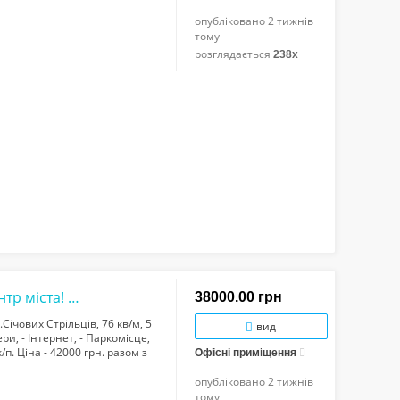
 санвузли, - Зона для ге...
опубліковано
2 тижнів
тому
розглядається
238x
Ціна вказана разом з компослугами! Центр міста! 2-кімнатне приміщенняс з кондиці...
38000.00 грн
Січових Стрільців, 76 кв/м, 5
вид
ри, - Інтернет, - Паркомісце,
/п. Ціна - 42000 грн. разом з
Офісні приміщення
опубліковано
2 тижнів
тому