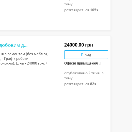
тому
розглядається
105x
Центр! Затишний офіс з ремонтом і цілодобовим доступом (без меблів) по вул.Сахар...
24000.00 грн
я з ремонтом (без меблів),
вид
, - Графік роботи
олокно). Ціна - 24000 грн. +
Офісні приміщення
опубліковано
2 тижнів
тому
розглядається
82x