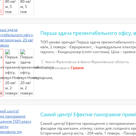
ТОП-умови оренди! Перша здача презентабельного оф
кв/м, 2 поверх: - Євроремонт, - Індивідуальне електр
підлоги, - Кондиціонер (спліт-система). Ціна – гривне
тел.068-234-46-56
Івано-Франківськ в Івано-Франківська область
Опубліковано
Грамок
Самий центр! Ефектне приміщення з панорамними в
фасадом під магазин, клініку, салон для солідного ор
Історичний центр міста, - 204 кв/м, 1 поверх, - Панор