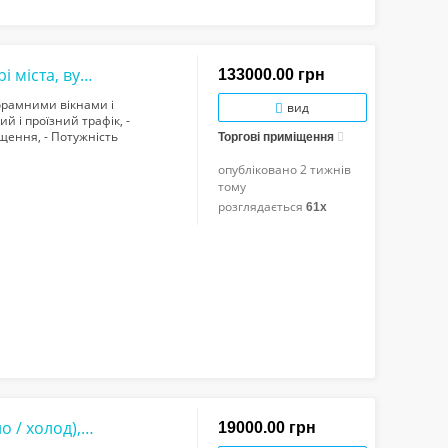
Панорамне торгове приміщення в центрі міста, вул.Галицька, 222 кв/м, парковка, е...
133000.00 грн
орамними вікнами і
вид
ий і проїзний трафік, -
щення, - Потужність
Торгові приміщення
я, - Всі комунікації. Ціна –
опубліковано
2 тижнів
тому
розглядається
61x
Центр міста! Офіс з кондиціонером (тепло / холод), цілодобовим доступом і парком...
19000.00 грн