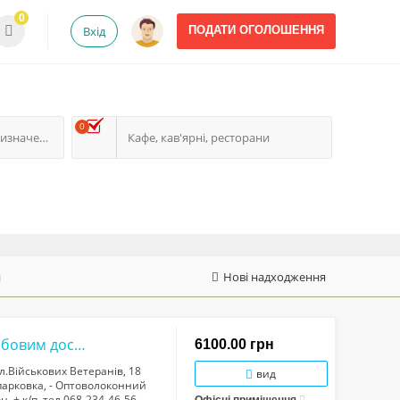
0
Вхід
ПОДАТИ ОГОЛОШЕННЯ
0
Приміщення вільного призначення
Кафе, кав'ярні, ресторани
и
Нові надходження
Центр! Оренда офісу з ремонтом, цілодобовим доступом і паркомісцями, вул.Військо...
6100.00 грн
л.Військових Ветеранів, 18
вид
 парковка, - Оптоволоконний
н. + к/п. тел.068-234-46-56