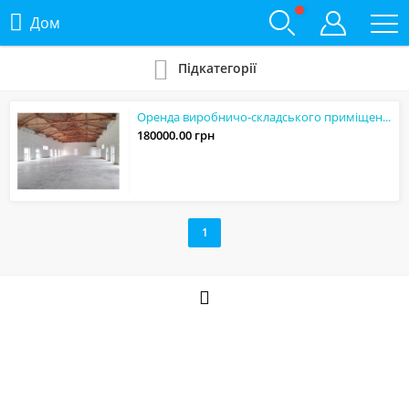
Дом
Підкатегорії
Оренда виробничо-складського приміщення, 900 кв/м, вул.Дудаєва, потужність елект...
180000.00 грн
1