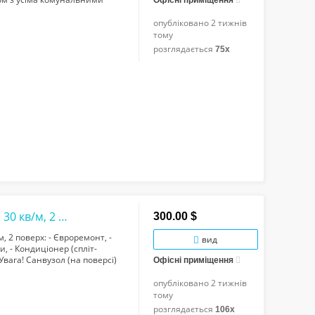
Офісні приміщення
опубліковано
2 тижнів
тому
розглядається
75x
Перша здача гарного офісу, вул.Тичини, 30 кв/м, 2 поверх
300.00 $
, 2 поверх: - Євроремонт, -
вид
и, - Кондиціонер (спліт-
 Увага! Санвузол (на поверсі)
Офісні приміщення
опубліковано
2 тижнів
тому
розглядається
106x