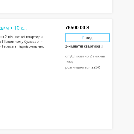
2-к квартира з терасою на 3 поверсі, 52 кв/м + 10 кв/м в центрі міста на Південн...
76500.00 $
и) 2-кімнатної квартири-
вид
на Південному бульварі: -
 Тераса з гідроізоляцією.
2-кімнатні квартири
опубліковано
2 тижнів
тому
розглядається
226x