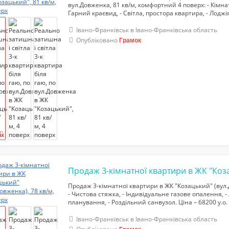
вул.Довженка, 81 кв/м, комфортний 4 поверх: - Кімна
Гарний краєвид, - Світла, простора квартира, - Лоджія 
Чистова стяжка, - Індивідуальне опалення, - Роздільн
Працююч...
Івано-Франківськ в Івано-Франківська область
Опубліковано
Грамок
Продаж 3-кімнатної квартири в ЖК "Козацький" (вул.Д
- Чистова стяжка, - Індивідуальне газове опалення, -
планування, - Роздільний санвузол. Ціна – 68200 у.о
тел.068-234-46-56
Івано-Франківськ в Івано-Франківська область