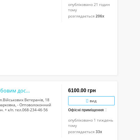
опубліковано
21 годин
тому
розглядається
206x
Центр! Оренда офісу з ремонтом, цілодобовим доступом і паркомісцями, вул.Військо...
6100.00 грн
л.Військових Ветеранів, 18
вид
 парковка, - Оптоволоконний
н. + к/п. тел.068-234-46-56
Офісні приміщення
опубліковано
1 тиждень
тому
розглядається
33x