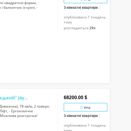
ти квадратної форми, -
і балкончик із кухні, -
3-кімнатні квартири
ий санвузол, - Комора, -
опубліковано
1 тиждень
тому
розглядається
29x
Продаж 3-кімнатної квартири в ЖК "Козацький" (вул.Довженка), 78 кв/м, 2 поверх
68200.00 $
овженка), 78 кв/м, 2 поверх:
вид
 Ліфт, - Ергономічне
. Можлива розстрочка!
3-кімнатні квартири
опубліковано
1 тиждень
тому