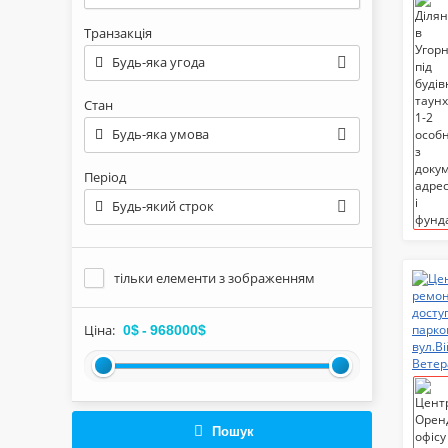
Транзакція
Будь-яка угода
Стан
Будь-яка умова
Період
Будь-який строк
тільки елементи з зображенням
Ціна:
0$
-
968000$
Пошук