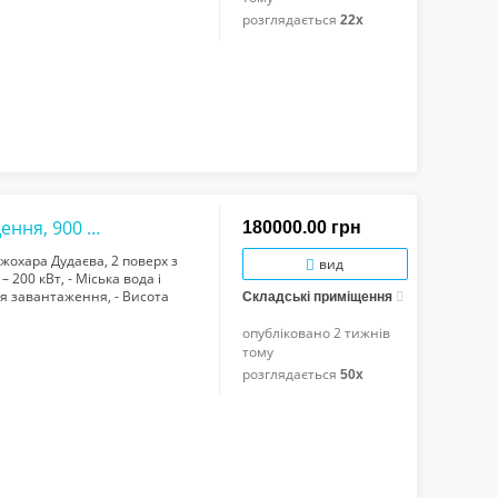
розглядається
22x
Оренда виробничо-складського приміщення, 900 кв/м, вул.Дудаєва, потужність елект...
180000.00 грн
жохара Дудаєва, 2 поверх з
вид
 200 кВт, - Міська вода і
для завантаження, - Висота
Складські приміщення
вий доступ. Цін...
опубліковано
2 тижнів
тому
розглядається
50x