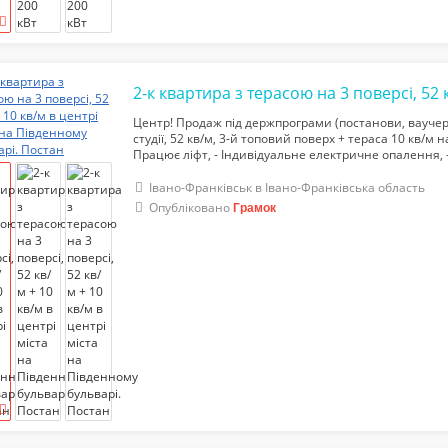
Центр! Продаж під держпрограми (постанови, ваучер
студії, 52 кв/м, 3-й топовий поверх + тераса 10 кв/м 
Працює ліфт, - Індивідуальне електричне опалення, -
Ціна – 76500 у.о. Переуступка! тел.068-234-46-56
Івано-Франківськ в Івано-Франківська область
Опубліковано
Грамок