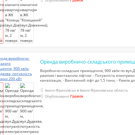
Опубліковано
Грамок
Виробничо-складське приміщення, 900 кв/м по вул.Д
рампою і вантажним ліфтом: - Потужність електрики –
каналізація, - Вантажний ліфт до 1,5 тони, - Рампа 
4,5 – 6 метрів, - Парковка біля приміщення, - Цілодобо
Івано-Франківськ в Івано-Франківська область
Опубліковано
Грамок