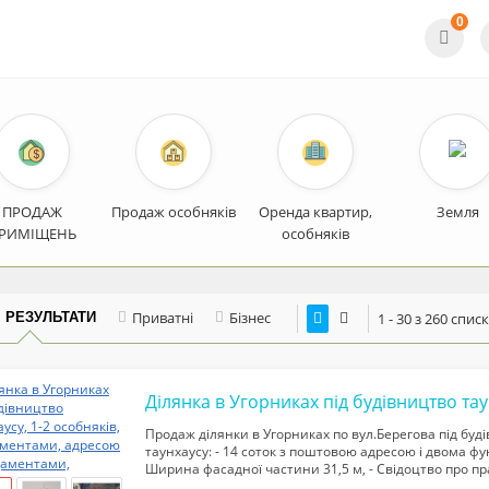
0
ПРОДАЖ
Продаж особняків
Оренда квартир,
Земля
РИМІЩЕНЬ
особняків
Приватні
Бізнес
І РЕЗУЛЬТАТИ
1 - 30 з 260 спис
Продаж ділянки в Угорниках по вул.Берегова під буді
таунхаусу: - 14 соток з поштовою адресою і двома фу
Ширина фасадної частини 31,5 м, - Свідоцтво про пр
адреса, - Світло, газ біля ділянки. Ціна - 61800 у.о. Ро