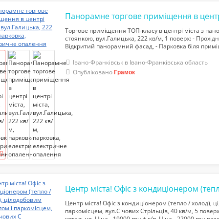
Торгове приміщення ТОП-класу в центрі міста з пан
стоянкою, вул.Галицька, 222 кв/м, 1 поверх: - Прохідн
Відкритий панорамний фасад, - Парковка біля примі
електрики 15 кВт, - Індивідуальне електричне опаленн
13300...
Івано-Франківськ в Івано-Франківська область
Опубліковано
Грамок
Центр міста! Офіс з кондиціонером (тепло / холод), 
паркомісцем, вул.Січових Стрільців, 40 кв/м, 5 поверх:
котельня. Ціна - 19000 грн + к/п. Ціна - 22000 грн р