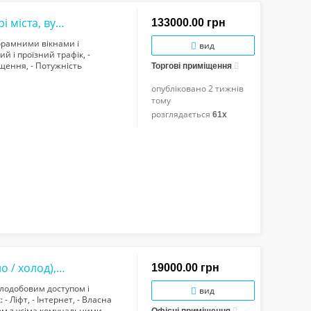
Панорамне торгове приміщення в центрі міста, вул.Галицька, 222 кв/м, парковка, е...
133000.00 грн
орамними вікнами і
вид
ий і проїзний трафік, -
щення, - Потужність
Торгові приміщення
я, - Всі комунікації. Ціна –
опубліковано
2 тижнів
тому
розглядається
61x
Центр міста! Офіс з кондиціонером (тепло / холод), цілодобовим доступом і парком...
19000.00 грн
цілодобовим доступом і
вид
 - Ліфт, - Інтернет, - Власна
азом з усіма комунальними