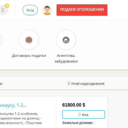
0
Вхід
ПОДАТИ ОГОЛОШЕННЯ
Договори, податки
Агентства,
забудовники
ки
Нові надходження
Ділянка в Угорниках під будівництво таунхаусу, 1-2 особняків, з документами, адр...
61800.00 $
вництво 1-2 особняків,
вид
ндаментами на ділянці, -
аво власності, - Поштова
Земельні ділянки
зглядаються всі про...