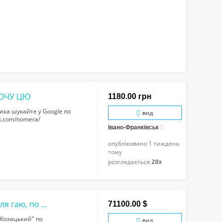
ХОЧУ ЦЮ
1180.00 грн
ника шукайте у Google по
вид
sk.com/nomera/
Івано-Франківськ
опубліковано
1 тиждень
тому
розглядається
28x
Реально затишна і світла 3-к квартира біля гаю, по вул.Довженка в ЖК "Козацький"...
71100.00 $
"Козацький" по
вид