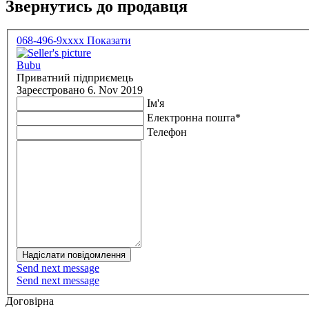
Звернутись до продавця
068-496-9xxxx
Показати
Bubu
Приватний підприємець
Зареєстровано 6. Nov 2019
Ім'я
Електронна пошта
*
Телефон
Надіслати повідомлення
Send next message
Send next message
Договірна