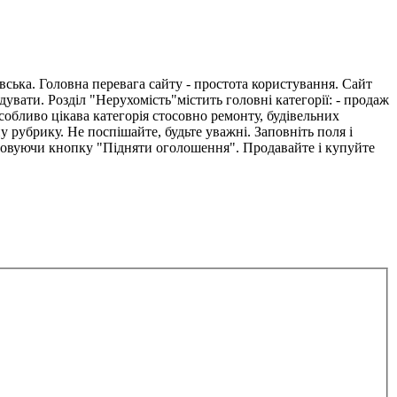
ська. Головна перевага сайту - простота користування. Сайт
ндувати. Розділ "Нерухомість"містить головні категорії: - продаж
собливо цікава категорія стосовно ремонту, будівельних
 рубрику. Не поспішайте, будьте уважні. Заповніть поля і
стовуючи кнопку "Підняти оголошення". Продавайте і купуйте