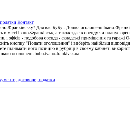
 податки
Контакт
ано-Франківську? Для вас БуБу - Дошка оголошень Івано-Франків
ть в місті Івано-Франківськ, а також здає в оренду чи планує оре
ь і офісів - подобова оренда - складські приміщення та гаражі О
ніть кнопку "Подати оголошення" і виберіть найбільш відповідну
ете піднімати його позицію в рубриці в своєму кабінеті викори
ошкою оголошень bubu.ivano-frankivsk.ua
кументи, договори, податки