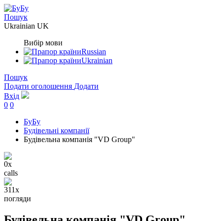
Пошук
Ukrainian
UK
Вибір мови
Russian
Ukrainian
Пошук
Подати оголошення
Додати
Вхід
0
0
БуБу
Будівельні компанії
Будівельна компанія "VD Group"
0x
calls
311x
погляди
Будівельна компанія "VD Group"