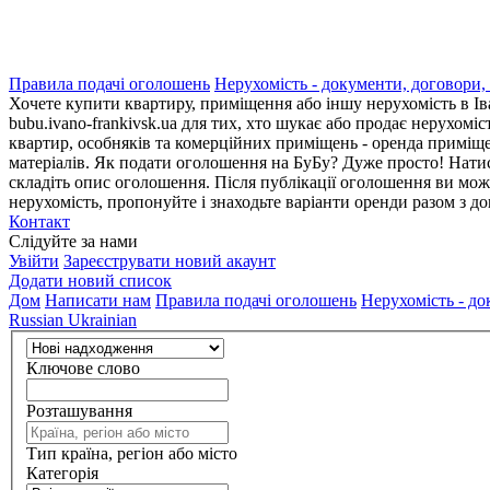
Правила подачі оголошень
Нерухомість - документи, договори,
Хочете купити квартиру, приміщення або іншу нерухомість в Ів
bubu.ivano-frankivsk.ua для тих, хто шукає або продає нерухоміс
квартир, особняків та комерційних приміщень - оренда приміщен
матеріалів. Як подати оголошення на БуБу? Дуже просто! Натис
складіть опис оголошення. Після публікації оголошення ви мож
нерухомість, пропонуйте і знаходьте варіанти оренди разом з д
Контакт
Слідуйте за нами
Увійти
Зареєструвати новий акаунт
Додати новий список
Дом
Написати нам
Правила подачі оголошень
Нерухомість - до
Russian
Ukrainian
Ключове слово
Розташування
Тип країна, регіон або місто
Категорія