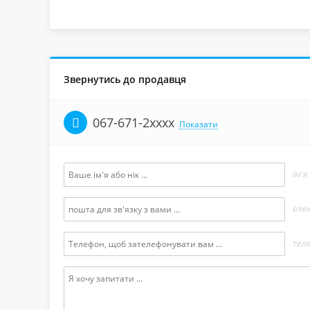
Звернутись до продавця
067-671-2xxxx
Показати
ім'я
еле
тел