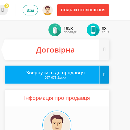
0
ПОДАТИ ОГОЛОШЕННЯ
Вхід
185x
0x
погляди
calls
Договірна
Звернутись до продавця
067-671-2xxxx
Інформація про продавця