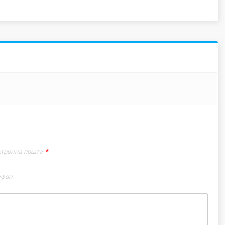
*
ктронна пошта
ефон