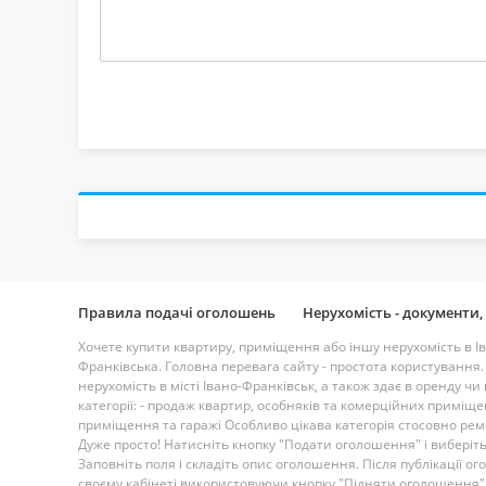
Правила подачі оголошень
Нерухомість - документи,
Хочете купити квартиру, приміщення або іншу нерухомість в Ів
Франківська. Головна перевага сайту - простота користування. С
нерухомість в місті Івано-Франківськ, а також здає в оренду чи
категорії: - продаж квартир, особняків та комерційних приміщен
приміщення та гаражі Особливо цікава категорія стосовно рем
Дуже просто! Натисніть кнопку "Подати оголошення" і виберіть
Заповніть поля і складіть опис оголошення. Після публікації 
своєму кабінеті використовуючи кнопку "Підняти оголошення".