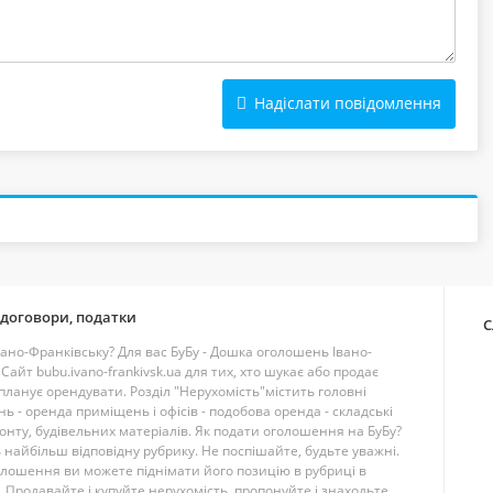
Надіслати повідомлення
 договори, податки
С
ано-Франківську? Для вас БуБу - Дошка оголошень Івано-
айт bubu.ivano-frankivsk.ua для тих, хто шукає або продає
 планує орендувати. Розділ "Нерухомість"містить головні
ь - оренда приміщень і офісів - подобова оренда - складські
онту, будівельних матеріалів. Як подати оголошення на БуБу?
 найбільш відповідну рубрику. Не поспішайте, будьте уважні.
оголошення ви можете піднімати його позицію в рубриці в
 Продавайте і купуйте нерухомість, пропонуйте і знаходьте