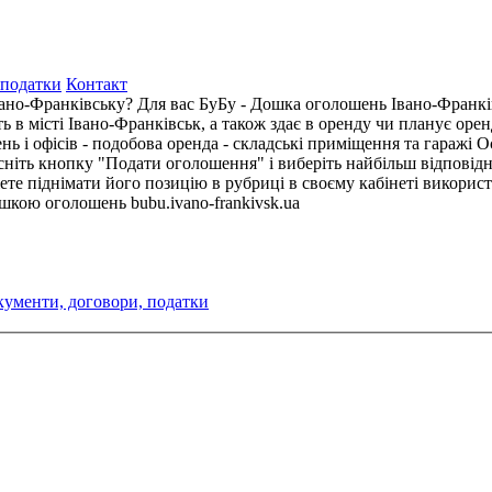
 податки
Контакт
ано-Франківську? Для вас БуБу - Дошка оголошень Івано-Франків
ть в місті Івано-Франківськ, а також здає в оренду чи планує оре
ь і офісів - подобова оренда - складські приміщення та гаражі О
ніть кнопку "Подати оголошення" і виберіть найбільш відповідну
ете піднімати його позицію в рубриці в своєму кабінеті викори
ошкою оголошень bubu.ivano-frankivsk.ua
кументи, договори, податки