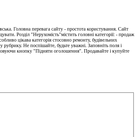
ська. Головна перевага сайту - простота користування. Сайт
ндувати. Розділ "Нерухомість"містить головні категорії: - продаж
собливо цікава категорія стосовно ремонту, будівельних
 рубрику. Не поспішайте, будьте уважні. Заповніть поля і
стовуючи кнопку "Підняти оголошення". Продавайте і купуйте