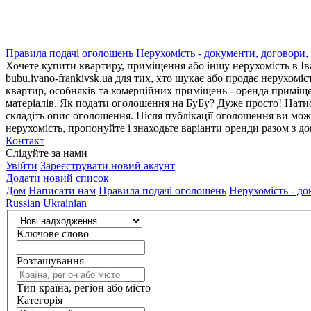
Правила подачі оголошень
Нерухомість - документи, договори,
Хочете купити квартиру, приміщення або іншу нерухомість в Ів
bubu.ivano-frankivsk.ua для тих, хто шукає або продає нерухоміс
квартир, особняків та комерційних приміщень - оренда приміщен
матеріалів. Як подати оголошення на БуБу? Дуже просто! Натис
складіть опис оголошення. Після публікації оголошення ви мож
нерухомість, пропонуйте і знаходьте варіанти оренди разом з д
Контакт
Слідуйте за нами
Увійти
Зареєструвати новий акаунт
Додати новий список
Дом
Написати нам
Правила подачі оголошень
Нерухомість - до
Russian
Ukrainian
Ключове слово
Розташування
Тип країна, регіон або місто
Категорія