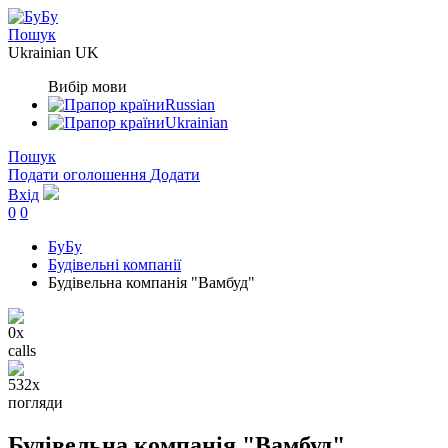
Пошук
Ukrainian
UK
Вибір мови
Russian
Ukrainian
Пошук
Подати оголошення
Додати
Вхід
0
0
БуБу
Будівельні компанії
Будівельна компанія "Вамбуд"
0x
calls
532x
погляди
Будівельна компанія "Вамбуд"